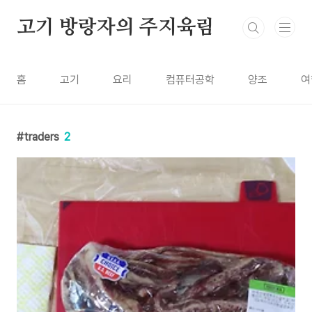
본문 바로가기
고기 방랑자의 주지육림
홈
고기
요리
컴퓨터공학
양조
여
traders
2