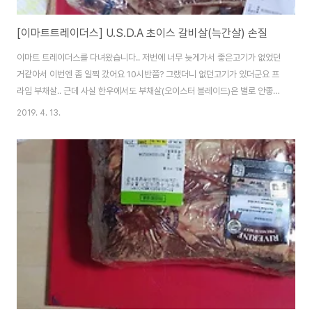
[이마트트레이더스] U.S.D.A 초이스 갈비살(늑간살) 손질
이마트 트레이더스를 다녀왔습니다.. 저번에 너무 늦게가서 좋은고기가 없었던
거같아서 이번엔 좀 일찍 갔어요 10시반쯤? 그랬더니 없던고기가 있더군요 프
라임 부채살.. 근데 사실 한우에서도 부채살(오이스터 블레이드)은 별로 안좋아
해요 중간에 심때문에요. 근데 외국소는 그게 더 많이 껴있어서 질기기까지 하
2019. 4. 13.
거든요... 여튼 저번에 사먹은 호주산 GF MB2+가 넘나..... 맛이 없어서 이번
엔 미국소를 사보기로 합니다 ㅋㅋㅋ 또 실패할까봐 핏물이 많이 안빠진것중에
최대한 중량이 적은것으로... 이번에 산것은 갈비살인데요 정확한 부위는 늑간
살입니다. 갈빗대 사이의 살이요. 다른 본갈비살 진갈비살 이런것들은 갈비 겉
에 붙어있는 살들을 말합니다. 갈비대 사이에 있으니 근막이 더 많겠죠? 보통
음식점 가서 갈비살 먹으..