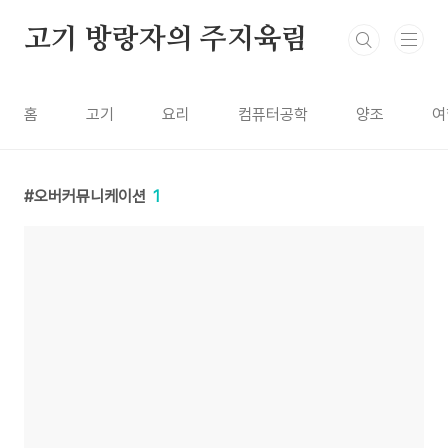
본문 바로가기
고기 방랑자의 주지육림
홈
고기
요리
컴퓨터공학
양조
여
오버커뮤니케이션
1