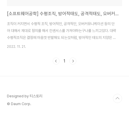
[소프트웨어공학] 수평조직, 방어적태도, 공격적태도, 오버커뮤니케이션
조직이 커지면서 수평적 조직, 방어적인, 공격적인, 오버커뮤니케이션 등의 단
어 대해서 제대로 정의를 해서 컨센서스를 가져야하는구나를 느끼고있다. 대략
수평적조직은 결정에 마음껏 반발해도 되는것처럼, 방어적인 태도의 지양은 그
냥 받아들이는 척만 하면 되는것처럼, 공격적인 태도의 지양은 비난의 말이나
2022. 11. 21.
단어만 사용하지 않으면 되는것 처럼, 오버커뮤니케이션은 그냥 계속 이야기만
많이하면 되는것처럼 이해되는것 같이 보인다. 그 반대로 상대를 평가할때도
1
마찬가지이다. 사람들에 대한 기대(?)가 너무 큰것인가? 전부 다 모른다고 생각
하고 접근해야하는것인가? 답은 적절히 그때 그때 맞게 였던것 같은데 그게 적
용하기가 참 힘들다. 다 모른다고 접근하면 무시한다 생각할 것이고, 너무 다 안
다고 생각하면 상대가 부담을 느낀..
Designed by 티스토리
© Daum Corp.