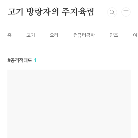
본문 바로가기
고기 방랑자의 주지육림
홈
고기
요리
컴퓨터공학
양조
여
공격적태도
1