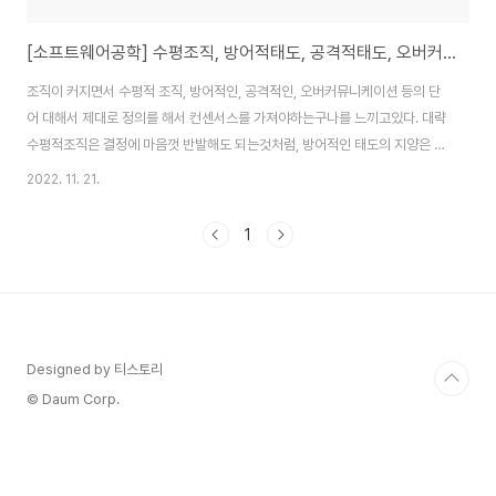
[소프트웨어공학] 수평조직, 방어적태도, 공격적태도, 오버커뮤니케이션
조직이 커지면서 수평적 조직, 방어적인, 공격적인, 오버커뮤니케이션 등의 단
어 대해서 제대로 정의를 해서 컨센서스를 가져야하는구나를 느끼고있다. 대략
수평적조직은 결정에 마음껏 반발해도 되는것처럼, 방어적인 태도의 지양은 그
냥 받아들이는 척만 하면 되는것처럼, 공격적인 태도의 지양은 비난의 말이나
2022. 11. 21.
단어만 사용하지 않으면 되는것 처럼, 오버커뮤니케이션은 그냥 계속 이야기만
많이하면 되는것처럼 이해되는것 같이 보인다. 그 반대로 상대를 평가할때도
1
마찬가지이다. 사람들에 대한 기대(?)가 너무 큰것인가? 전부 다 모른다고 생각
하고 접근해야하는것인가? 답은 적절히 그때 그때 맞게 였던것 같은데 그게 적
용하기가 참 힘들다. 다 모른다고 접근하면 무시한다 생각할 것이고, 너무 다 안
다고 생각하면 상대가 부담을 느낀..
Designed by 티스토리
© Daum Corp.